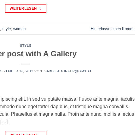
WEITERLESEN
→
,
style
,
women
Hinterlasse einen Komme
STYLE
r post with A Gallery
DEZEMBER 16, 2013
VON
ISABELLADORFER@GMX.AT
ipiscing elit. In sed vulputate massa. Fusce ante magna, iaculis
commodo nunc eget tortor dapibus, et tristique magna convallis.
la. Phasellus et magna nulla. Proin ante nunc, mollis a lectus
 […]