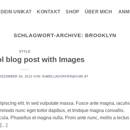
DEIN UNIKAT
KONTAKT
SHOP
ÜBER MICH
ANM
SCHLAGWORT-ARCHIVE:
BROOKLYN
STYLE
ol blog post with Images
DEZEMBER 30, 2013
VON
ISABELLADORFER@GMX.AT
ipiscing elit. In sed vulputate massa. Fusce ante magna, iaculis
commodo nunc eget tortor dapibus, et tristique magna convallis.
la. Phasellus et magna nulla. Proin ante nunc, mollis a lectus
 […]