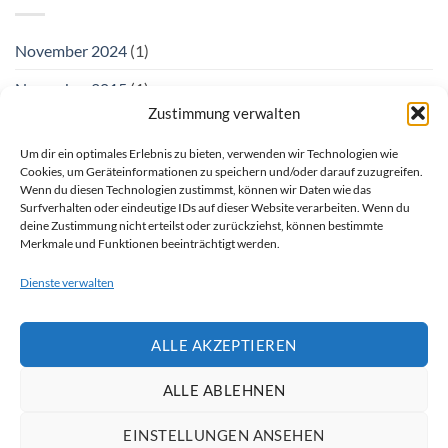
November 2024
(1)
November 2015
(1)
Zustimmung verwalten
Oktober 2015
(2)
Um dir ein optimales Erlebnis zu bieten, verwenden wir Technologien wie
Januar 2014
(1)
Cookies, um Geräteinformationen zu speichern und/oder darauf zuzugreifen.
Wenn du diesen Technologien zustimmst, können wir Daten wie das
Dezember 2013
(2)
Surfverhalten oder eindeutige IDs auf dieser Website verarbeiten. Wenn du
deine Zustimmung nicht erteilst oder zurückziehst, können bestimmte
August 2013
(2)
Merkmale und Funktionen beeinträchtigt werden.
Dienste verwalten
ALLE AKZEPTIEREN
Visa
MasterCard
ALLE ABLEHNEN
HINWEIS ZUR KI-UNTERSTÜTZUNG
VERSAND- & ZAHLUNGSINFORMATIONEN
EINSTELLUNGEN ANSEHEN
ALLGEMEINE GESCHÄFTSBEDINGUNGEN (AGB)