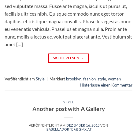
sed vulputate massa. Fusce ante magna, iaculis ut purus ut,
facilisis ultrices nibh. Quisque commodo nunc eget tortor
dapibus, et tristique magna convallis. Phasellus egestas nunc
eu venenatis vehicula. Phasellus et magna nulla. Proin ante
nunc, mollis a lectus ac, volutpat placerat ante. Vestibulum sit
amet […]
WEITERLESEN
→
Veröffentlicht am
Style
|
Markiert
brooklyn
,
fashion
,
style
,
women
Hinterlasse einen Kommentar
STYLE
Another post with A Gallery
VERÖFFENTLICHT AM
DEZEMBER 16, 2013
VON
ISABELLADORFER@GMX.AT