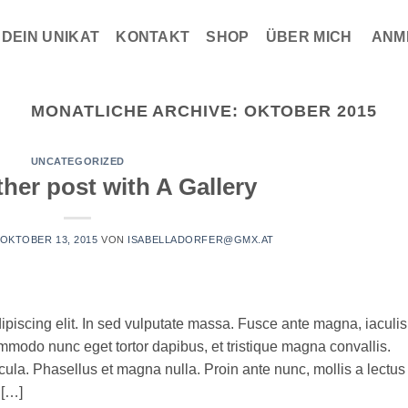
DEIN UNIKAT
KONTAKT
SHOP
ÜBER MICH
ANM
MONATLICHE ARCHIVE:
OKTOBER 2015
UNCATEGORIZED
her post with A Gallery
OKTOBER 13, 2015
VON
ISABELLADORFER@GMX.AT
ipiscing elit. In sed vulputate massa. Fusce ante magna, iaculis
commodo nunc eget tortor dapibus, et tristique magna convallis.
la. Phasellus et magna nulla. Proin ante nunc, mollis a lectus
 […]