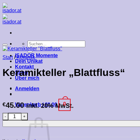
Zum
Inhalt
springen
Suchen
nach:
ISADOR Momente
Start
/
Keramik
Dein Unikat
Kontakt
Keramikteller „Blattfluss“
Shop
Über mich
Anmelden
45.00
0
€
Warenkorb /
€
0.00
inkl. 20% MwSt.
Keramikteller "Blattfluss" Menge