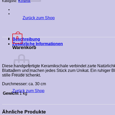
Kategorie:
Keramik
Zurück zum Shop
0
Beschreibung
Zusätzliche Informationen
Warenkorb
Diese handgefertigte Keramikschale verbindet zarte Natürlichk
Blattadern und machen jedes Stück zum Unikat. Ein ruhiger Bl
stille Freude schenkt.
Durchmesser: ca. 30 cm
Zurück zum Shop
Gewicht
1 kg
Ähnliche Produkte