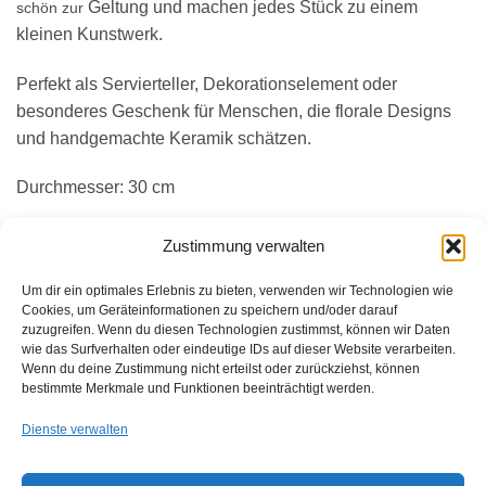
Geltung und machen jedes Stück zu einem
schön zur
kleinen Kunstwerk.
Perfekt als Servierteller, Dekorationselement oder
besonderes Geschenk für Menschen, die florale Designs
und handgemachte Keramik schätzen.
Durchmesser: 30 cm
Zustimmung verwalten
ÄHNLICHE PRODUKTE
Um dir ein optimales Erlebnis zu bieten, verwenden wir Technologien wie
Cookies, um Geräteinformationen zu speichern und/oder darauf
zuzugreifen. Wenn du diesen Technologien zustimmst, können wir Daten
wie das Surfverhalten oder eindeutige IDs auf dieser Website verarbeiten.
KERAMIK
Wenn du deine Zustimmung nicht erteilst oder zurückziehst, können
Zur
Zur
Keramikteller „Blattfluss“
bestimmte Merkmale und Funktionen beeinträchtigt werden.
Wunschliste
Wunschliste
KERAMIK
€
45.00
hinzufügen
hinzufügen
inkl. 20% MwSt.
Keramikteller „grünes Gefecht“
Dienste verwalten
€
45.00
inkl. 20% MwSt.