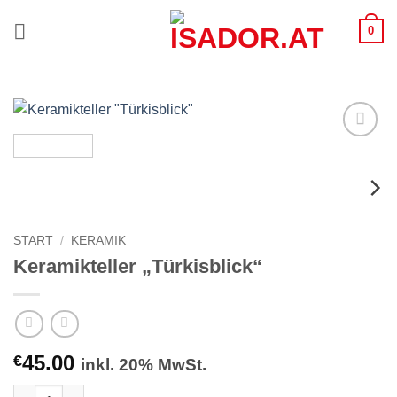
Zum
0
Inhalt
springen
Zur
Wunschliste
hinzufügen
START
/
KERAMIK
Keramikteller „Türkisblick“
45.00
€
inkl. 20% MwSt.
Keramikteller "Türkisblick" Menge