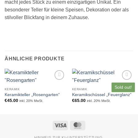
macht jedes Stück zu einem einzigartigen Unikat. Ein
besonderer Teller für kleine Speisen, Dekoration oder als
stilvoller Blickfang in deinem Zuhause.
ÄHNLICHE PRODUKTE
Zur
Zur
Sold out!
Wunschliste
Wunschliste
KERAMIK
KERAMIK
hinzufügen
hinzufügen
Keramikteller „Rosengarten“
Keramikschüssel „Feuerglanz“
€
45.00
€
65.00
inkl. 20% MwSt.
inkl. 20% MwSt.
Visa
MasterCard
HINWEIS ZUR KI-UNTERSTÜTZUNG