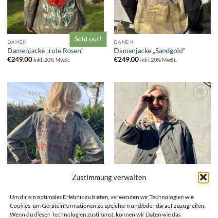
Sold out!
DAMEN
DAMEN
Damenjacke „rote Rosen“
Damenjacke „Sandgold“
€
249.00
€
249.00
inkl. 20% MwSt.
inkl. 20% MwSt.
Zur
Zur
Wunschliste
Wunschliste
hinzufügen
hinzufügen
Zustimmung verwalten
Um dir ein optimales Erlebnis zu bieten, verwenden wir Technologien wie
Cookies, um Geräteinformationen zu speichern und/oder darauf zuzugreifen.
DAMEN
DAMEN
Damenjacke „Seide-Seele-
Damenjacke „Sonnenstoß“
Wenn du diesen Technologien zustimmst, können wir Daten wie das