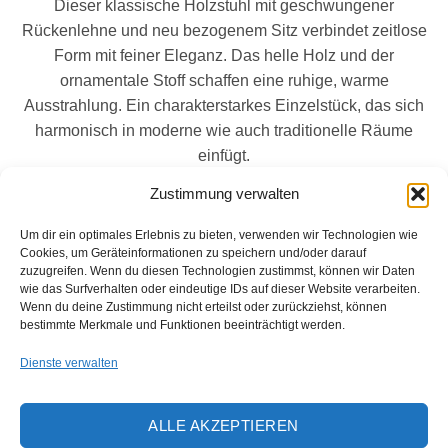
Dieser klassische Holzstuhl mit geschwungener
Rückenlehne und neu bezogenem Sitz verbindet zeitlose
Form mit feiner Eleganz. Das helle Holz und der
ornamentale Stoff schaffen eine ruhige, warme
Ausstrahlung. Ein charakterstarkes Einzelstück, das sich
harmonisch in moderne wie auch traditionelle Räume
einfügt.
Zustimmung verwalten
Um dir ein optimales Erlebnis zu bieten, verwenden wir Technologien wie
ÄHNLICHE PRODUKTE
Cookies, um Geräteinformationen zu speichern und/oder darauf
zuzugreifen. Wenn du diesen Technologien zustimmst, können wir Daten
wie das Surfverhalten oder eindeutige IDs auf dieser Website verarbeiten.
Wenn du deine Zustimmung nicht erteilst oder zurückziehst, können
SESSEL
bestimmte Merkmale und Funktionen beeinträchtigt werden.
Zur
Zur
Sold out!
Holzstuhl „Rotornament“
Wunschliste
Wunschliste
SESSEL
€
120.00
hinzufügen
hinzufügen
inkl. 20% MwSt.
Polstersessel „Goldene Rose“
Dienste verwalten
€
150.00
inkl. 20% MwSt.
ALLE AKZEPTIEREN