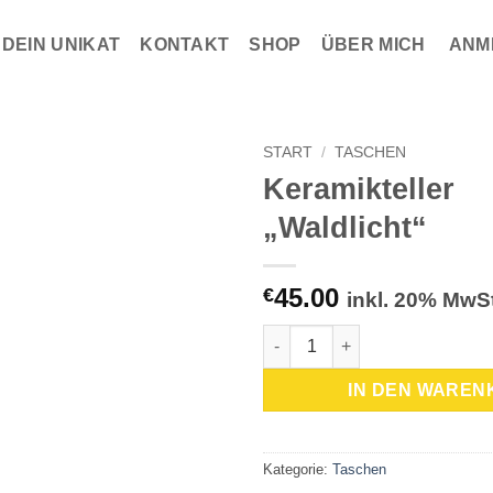
DEIN UNIKAT
KONTAKT
SHOP
ÜBER MICH
ANM
START
/
TASCHEN
Keramikteller
Zur
„Waldlicht“
Wunschliste
hinzufügen
45.00
€
inkl. 20% MwSt
Keramikteller "Waldlicht" Men
IN DEN WAREN
Kategorie:
Taschen