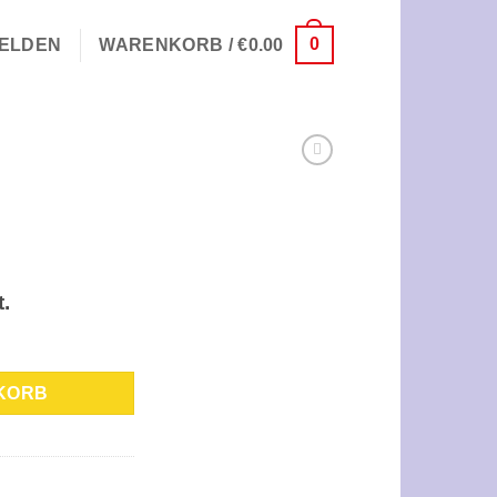
0
ELDEN
WARENKORB /
€
0.00
.
ge
KORB