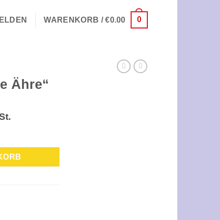
0
ELDEN
WARENKORB /
€
0.00
e Ähre“
St.
KORB