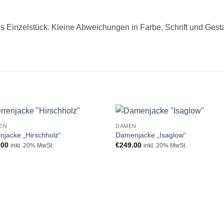
es Einzelstück. Kleine Abweichungen in Farbe, Schrift und Gest
EN
DAMEN
Zur
Zur
njacke „Hirschholz“
Damenjacke „Isaglow“
Wunschliste
Wunschli
.00
€
249.00
inkl. 20% MwSt.
inkl. 20% MwSt.
hinzufügen
hinzufü