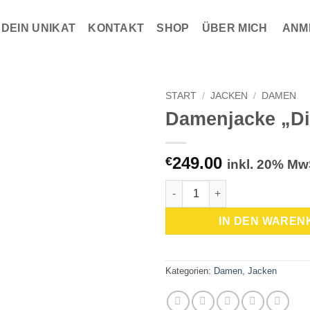
DEIN UNIKAT
KONTAKT
SHOP
ÜBER MICH
ANM
START
/
JACKEN
/
DAMEN
Damenjacke „Di
Zur
Wunschliste
hinzufügen
249.00
€
inkl. 20% Mw
Damenjacke "Die Ähre" Menge
IN DEN WAREN
Kategorien:
Damen
,
Jacken