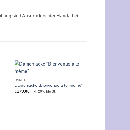
altung sind Ausdruck echter Handarbeit
Zur
DAMEN
ste
Wunschliste
gen
hinzufügen
Damenjacke „Bienvenue á toi même“
€
179.00
inkl. 20% MwSt.