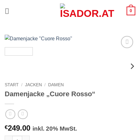
Zum
0
Inhalt
springen
Zur
Wunschliste
hinzufügen
START
/
JACKEN
/
DAMEN
Damenjacke „Cuore Rosso“
249.00
€
inkl. 20% MwSt.
Damenjacke "Cuore Rosso" Menge