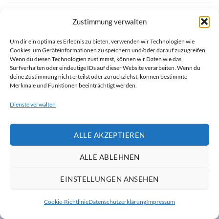
Zustimmung verwalten
FL3 PRINT PACKAGE
AWESOME PENCIL POSTER
Um dir ein optimales Erlebnis zu bieten, verwenden wir Technologien wie
Cookies, um Geräteinformationen zu speichern und/oder darauf zuzugreifen.
Wenn du diesen Technologien zustimmst, können wir Daten wie das
Surfverhalten oder eindeutige IDs auf dieser Website verarbeiten. Wenn du
Visa
MasterCard
deine Zustimmung nicht erteilst oder zurückziehst, können bestimmte
Merkmale und Funktionen beeinträchtigt werden.
HINWEIS ZUR KI-UNTERSTÜTZUNG
VERSAND- & ZAHLUNGSINFORMATIONEN
Dienste verwalten
ALLGEMEINE GESCHÄFTSBEDINGUNGEN (AGB)
COOKIE-RICHTLINIE (EU)
IMPRESSUM
ISADOR MOMENTE
Copyright 2026 ©
Flatsome Theme
ALLE AKZEPTIEREN
ALLE ABLEHNEN
EINSTELLUNGEN ANSEHEN
Cookie-Richtlinie
Datenschutzerklärung
Impressum