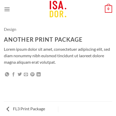
Zum
0
Inhalt
springen
Design
ANOTHER PRINT PACKAGE
Lorem ipsum dolor sit amet, consectetuer adipiscing elit, sed
diam nonummy nibh euismod tincidunt ut laoreet dolore
magna aliquam erat volutpat.
FL3 Print Package